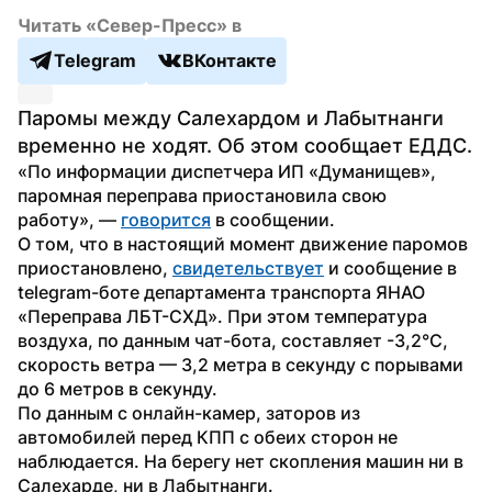
Читать «Север-Пресс» в
Telegram
ВКонтакте
Паромы между Салехардом и Лабытнанги 
временно не ходят. Об этом сообщает ЕДДС.
«По информации диспетчера ИП «Думанищев», 
паромная переправа приостановила свою 
работу», — 
говорится
 в сообщении.
О том, что в настоящий момент движение паромов 
приостановлено, 
свидетельствует
 и сообщение в 
telegram-боте департамента транспорта ЯНАО 
«Переправа ЛБТ-СХД». При этом температура 
воздуха, по данным чат-бота, составляет -3,2°C, 
скорость ветра — 3,2 метра в секунду с порывами 
до 6 метров в секунду.
По данным с онлайн-камер, заторов из 
автомобилей перед КПП с обеих сторон не 
наблюдается. На берегу нет скопления машин ни в 
Салехарде, ни в Лабытнанги.