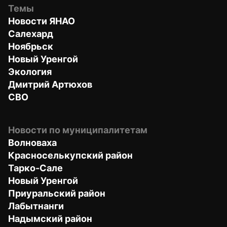
Темы
Новости ЯНАО
Салехард
Ноябрьск
Новый Уренгой
Экология
Дмитрий Артюхов
СВО
Новости по муниципалитетам
Волноваха
Красноселькупский район
Тарко-Сале
Новый Уренгой
Приуральский район
Лабытнанги
Надымский район