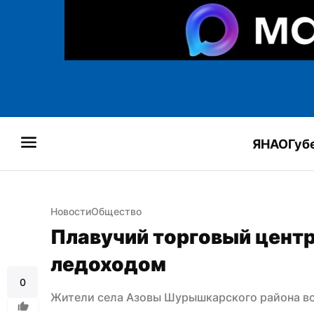
ЯНАО
Губ
Новости
Общество
Плавучий торговый центр 
ледоходом
0
Жители села Азовы Шурышкарского района вс