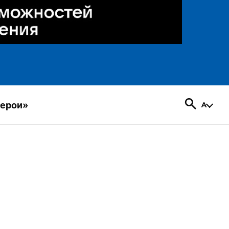
герои»