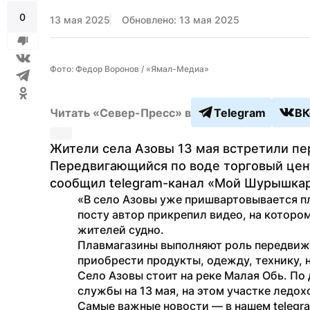
0
13 мая 2025
Обновлено: 13 мая 2025
Фото: Федор Воронов / «Ямал-Медиа»
Читать «Север-Пресс» в
Telegram
ВК
Жители села Азовы 13 мая встретили пер
Передвигающийся по воде торговый цент
сообщил telegram-канал «Мой Шурышкар
«В село Азовы уже пришвартовывается п
посту автор прикрепил видео, на которо
жителей судно.
Плавмагазины выполняют роль передвижн
приобрести продукты, одежду, технику, 
Село Азовы стоит на реке Малая Обь. По
службы на 13 мая, на этом участке ледох
Самые важные новости — в нашем telegr