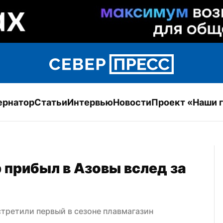
ернатор
Статьи
Интервью
Новости
Проект «Наши 
прибыл в Азовы вслед за 
третили первый в сезоне плавмагазин