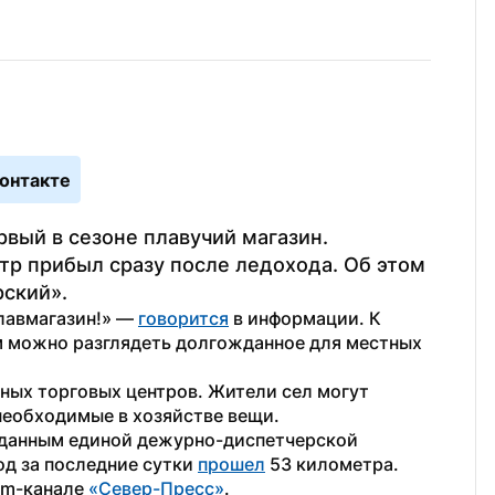
онтакте
вый в сезоне плавучий магазин. 
р прибыл сразу после ледохода. Об этом 
ский».
лавмагазин!» — 
говорится
 в информации. К 
м можно разглядеть долгожданное для местных 
ых торговых центров. Жители сел могут 
необходимые в хозяйстве вещи.
 данным единой дежурно-диспетчерской 
од за последние сутки 
прошел
 53 километра.
am-канале 
«Север-Пресс»
.