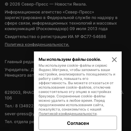
© 
2026
 Север-Пресс — Новости Ямала.
Информационное агентство «Север-Пресс» 
зарегистрировано в Федеральной службе по надзору в 
сфере связи, информационных технологий и массовых 
коммуникаций (Роскомнадзор) 09 июля 2013 года
Свидетельство о регистрации ИА № ФС77-54686
Политика конфиденциальности.
Мы используем файлы cookie.
Главный редактор — А.Л. Поздеев
Мы используем cookie-файлы и сервис
Учредитель: Департамент внутренней политики Ямало-
Яндекс.Метрика, чтобы запомнить ваши
настройки, анализировать посещаемость и
Ненецкого автономного округа
работу сайта, повышать его
эффективность. Вы можете отказаться от
использования cookie-файлов, отключив
самостоятельно эту опцию в настройках
629003, ЯНАО, Салехард, мкр. Богдана Кнунянца, д.1, каб. 
браузера. Сохраненные cookie-файлы
106
можно удалить в любое время. Перед
продолжением использования сайта,
Тел.: 8 (34922) 71262
пожалуйста, ознакомьтесь с нашей
sever-press@yamal-media.ru
Политикой конфиденциальности
.
Тел. отдела рекламы: 8 (34922) 42728
Согласен