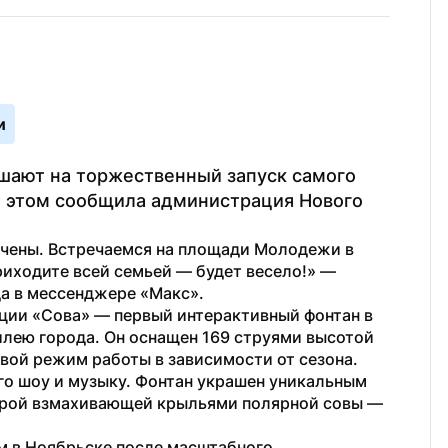
и
шают на торжественный запуск самого 
б этом сообщила администрация Нового 
ечены. Встречаемся на площади Молодежи в 
12:00 6 июня. Зовите друзей и близких, приходите всей семьей — будет весело!» — 
да в мессенджере «Макс».
ции «Сова» — первый интерактивный фонтан в 
лею города. Он оснащен 169 струями высотой 
вой режим работы в зависимости от сезона. 
го шоу и музыку. Фонтан украшен уникальным 
урой взмахивающей крыльями полярной совы — 
м в Ноябрьске после масштабного 