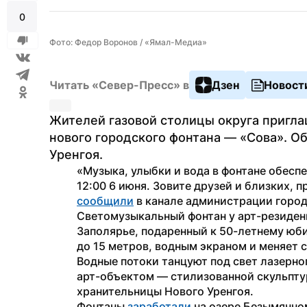
0
Фото: Федор Воронов / «Ямал-Медиа»
Читать «Север-Пресс» в
Дзен
Новост
Жителей газовой столицы округа пригла
нового городского фонтана — «Сова». О
Уренгоя.
«Музыка, улыбки и вода в фонтане обесп
сообщили
 в канале администрации горо
Светомузыкальный фонтан у арт-резиден
Заполярье, подаренный к 50-летнему юби
до 15 метров, водным экраном и меняет с
Водные потоки танцуют под свет лазерно
арт-объектом — стилизованной скульпт
хранительницы Нового Уренгоя.
Фонтаны 
заработали
 на озере Безымянно