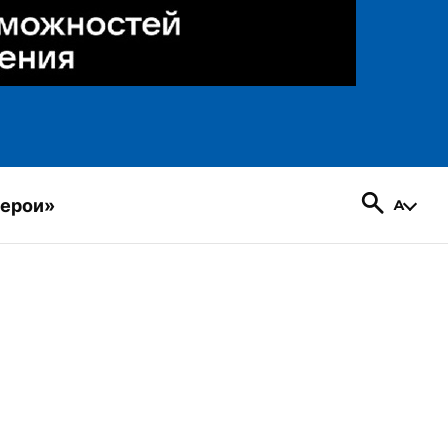
герои»