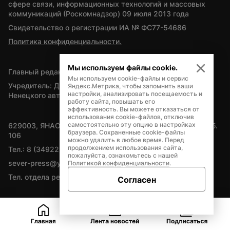
сфере связи, информационных технологий и массовых 
коммуникаций (Роскомнадзор) 09 июля 2013 года
Свидетельство о регистрации ИА № ФС77-54686
Политика конфиденциальности.
Мы используем файлы cookie.
Главный редактор — А.Л. Поздеев
Мы используем cookie-файлы и сервис
Учредитель: Департамент внутренней политики Ямало-
Яндекс.Метрика, чтобы запомнить ваши
настройки, анализировать посещаемость и
Ненецкого автономного округа
работу сайта, повышать его
эффективность. Вы можете отказаться от
использования cookie-файлов, отключив
самостоятельно эту опцию в настройках
629003, ЯНАО, Салехард, мкр. Богдана Кнунянца, д.1, каб. 
браузера. Сохраненные cookie-файлы
106
можно удалить в любое время. Перед
продолжением использования сайта,
Тел.: 8 (34922) 71262
пожалуйста, ознакомьтесь с нашей
sever-press@yamal-media.ru
Политикой конфиденциальности
.
Тел. отдела рекламы: 8 (34922) 42728
Согласен