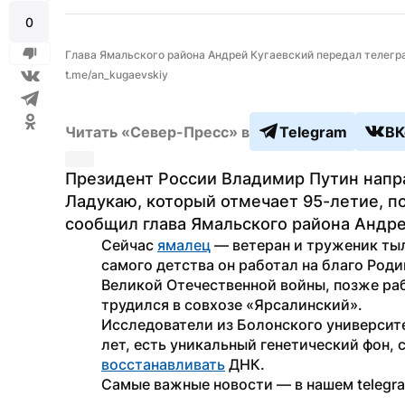
0
Глава Ямальского района Андрей Кугаевский передал телегр
t.me/an_kugaevskiy
Читать «Север-Пресс» в
Telegram
ВК
Президент России Владимир Путин напр
Ладукаю, который отмечает 95-летие, п
сообщил глава Ямальского района Андре
Сейчас 
ямалец
 — ветеран и труженик тыл
самого детства он работал на благо Род
Великой Отечественной войны, позже раб
трудился в совхозе «Ярсалинский».
Исследователи из Болонского университе
восстанавливать
 ДНК. 
Самые важные новости — в нашем telegr