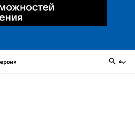
герои»