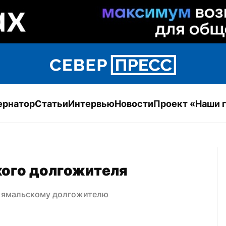
ернатор
Статьи
Интервью
Новости
Проект «Наши 
кого долгожителя
у ямальскому долгожителю