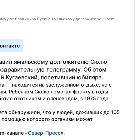
амму от Владимира Путина ямальскому долгожителю. Фото: 
онтакте
авил ямальскому долгожителю Сюлю 
оздравительную телеграмму. Об этом 
й Кугаевский, посетивший юбиляра.
а — находится на заслуженном отдыхе, но с 
ины. Ребенком Сюлю помогал фронту в годы 
отал охотником и оленеводом, с 1975 года 
та обнаружили, что у людей, доживших до 105 
лет, есть уникальный генетический фон, с помощью которого организм может 
am-канале «
Север-Пресс
». 