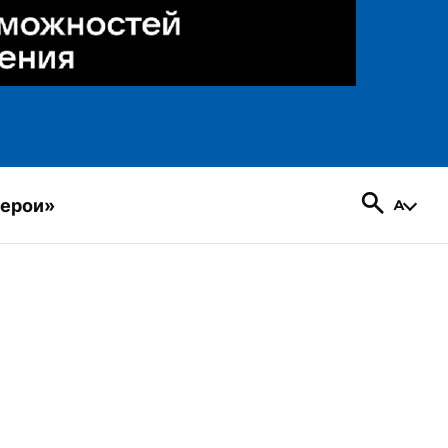
герои»