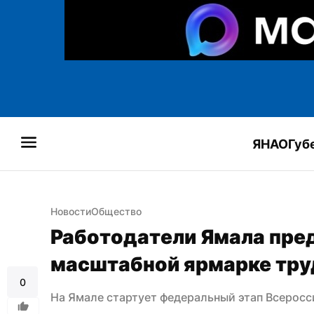
ЯНАО
Губ
Новости
Общество
Работодатели Ямала пред
масштабной ярмарке тру
0
На Ямале стартует федеральный этап Всерос