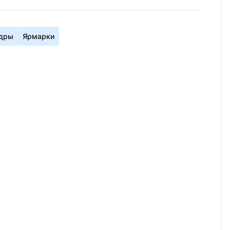
дры
Ярмарки