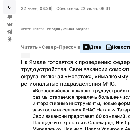
0
22 июня, 08:28
Обновлено: 22 июня, 08:31
Фото: Никита Погодин / «Ямал-Медиа»
Читать «Север-Пресс» в
Дзен
Новост
На Ямале готовятся к проведению федер
трудоустройства. Свои вакансии соиска
округа, включая «Новатэк», «Ямалкоммун
региональные подразделения МЧС.
«Всероссийская ярмарка трудоустройства
раз мы стараемся привлечь большее числ
интерактивные инструменты, новые форм
занятости населения ЯНАО Наталья Татар
Свои вакансии представят 60 компаний, 
Площадки откроются в Салехарде, Ноябрь
Муравленко, Надыме, Новом Уренгое и Ак