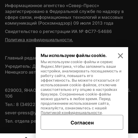
Информационное агентство «Север-Пресс» 
зарегистрировано в Федеральной службе по надзору в 
сфере связи, информационных технологий и массовых 
коммуникаций (Роскомнадзор) 09 июля 2013 года
Свидетельство о регистрации ИА № ФС77-54686
Политика конфиденциальности.
Мы используем файлы cookie.
Главный редактор — А.Л. Поздеев
Мы используем cookie-файлы и сервис
Учредитель: Департамент внутренней политики Ямало-
Яндекс.Метрика, чтобы запомнить ваши
настройки, анализировать посещаемость и
Ненецкого автономного округа
работу сайта, повышать его
эффективность. Вы можете отказаться от
использования cookie-файлов, отключив
самостоятельно эту опцию в настройках
629003, ЯНАО, Салехард, мкр. Богдана Кнунянца, д.1, каб. 
браузера. Сохраненные cookie-файлы
106
можно удалить в любое время. Перед
продолжением использования сайта,
Тел.: 8 (34922) 71262
пожалуйста, ознакомьтесь с нашей
sever-press@yamal-media.ru
Политикой конфиденциальности
.
Тел. отдела рекламы: 8 (34922) 42728
Согласен