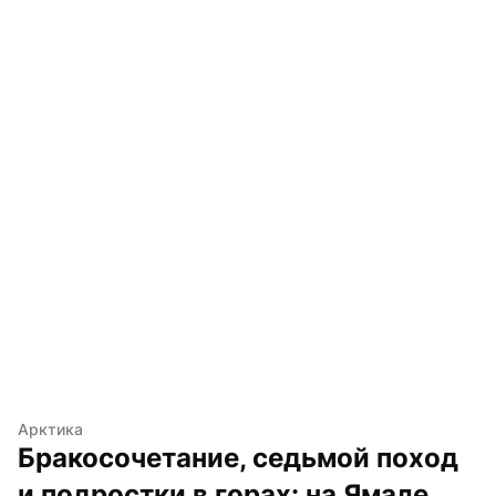
Арктика
Бракосочетание, седьмой поход 
и подростки в горах: на Ямале 