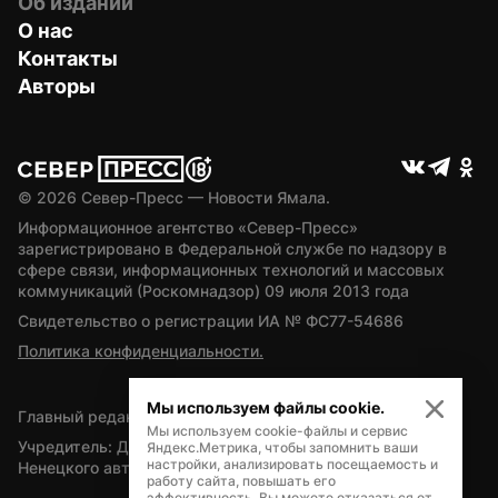
Об издании
О нас
Контакты
Авторы
© 
2026
 Север-Пресс — Новости Ямала.
Информационное агентство «Север-Пресс» 
зарегистрировано в Федеральной службе по надзору в 
сфере связи, информационных технологий и массовых 
коммуникаций (Роскомнадзор) 09 июля 2013 года
Свидетельство о регистрации ИА № ФС77-54686
Политика конфиденциальности.
Мы используем файлы cookie.
Главный редактор — А.Л. Поздеев
Мы используем cookie-файлы и сервис
Учредитель: Департамент внутренней политики Ямало-
Яндекс.Метрика, чтобы запомнить ваши
настройки, анализировать посещаемость и
Ненецкого автономного округа
работу сайта, повышать его
эффективность. Вы можете отказаться от