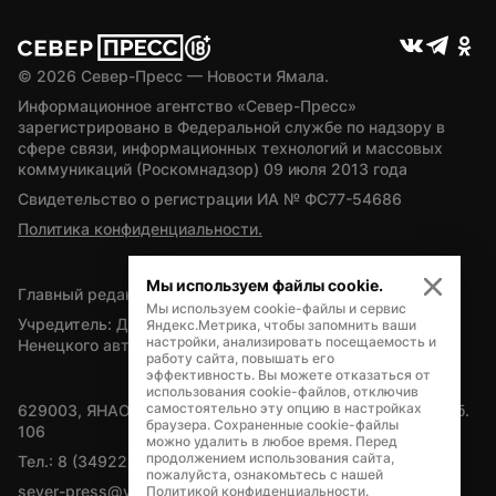
© 
2026
 Север-Пресс — Новости Ямала.
Информационное агентство «Север-Пресс» 
зарегистрировано в Федеральной службе по надзору в 
сфере связи, информационных технологий и массовых 
коммуникаций (Роскомнадзор) 09 июля 2013 года
Свидетельство о регистрации ИА № ФС77-54686
Политика конфиденциальности.
Мы используем файлы cookie.
Главный редактор — А.Л. Поздеев
Мы используем cookie-файлы и сервис
Учредитель: Департамент внутренней политики Ямало-
Яндекс.Метрика, чтобы запомнить ваши
настройки, анализировать посещаемость и
Ненецкого автономного округа
работу сайта, повышать его
эффективность. Вы можете отказаться от
использования cookie-файлов, отключив
самостоятельно эту опцию в настройках
629003, ЯНАО, Салехард, мкр. Богдана Кнунянца, д.1, каб. 
браузера. Сохраненные cookie-файлы
106
можно удалить в любое время. Перед
продолжением использования сайта,
Тел.: 8 (34922) 71262
пожалуйста, ознакомьтесь с нашей
sever-press@yamal-media.ru
Политикой конфиденциальности
.