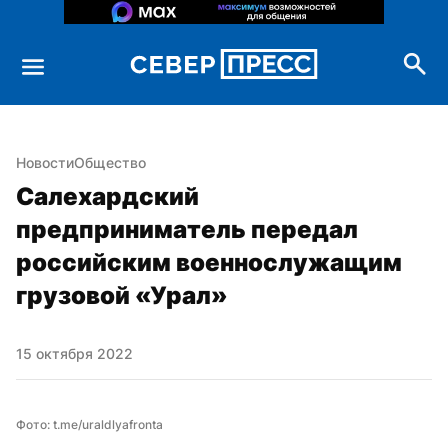
Новости
Общество
Салехардский 
предприниматель передал 
российским военнослужащим 
грузовой «Урал»
15 октября 2022
Фото: t.me/uraldlyafronta