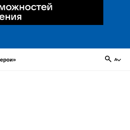
герои»