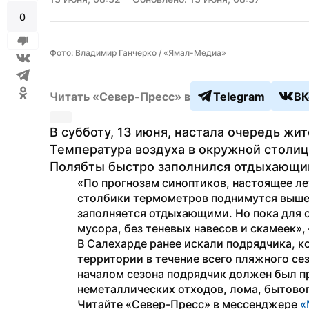
0
Фото: Владимир Ганчерко / «Ямал-Медиа»
Читать «Север-Пресс» в
Telegram
ВК
В субботу, 13 июня, настала очередь жи
Температура воздуха в окружной столице
Полябты быстро заполнился отдыхающи
«По прогнозам синоптиков, настоящее лет
столбики термометров поднимутся выше 
заполняется отдыхающими. Но пока для о
мусора, без теневых навесов и скамеек»,
В Салехарде ранее искали подрядчика, к
территории в течение всего пляжного сез
началом сезона подрядчик должен был пр
неметаллических отходов, лома, бытово
Читайте «Север-Пресс» в мессенджере 
«