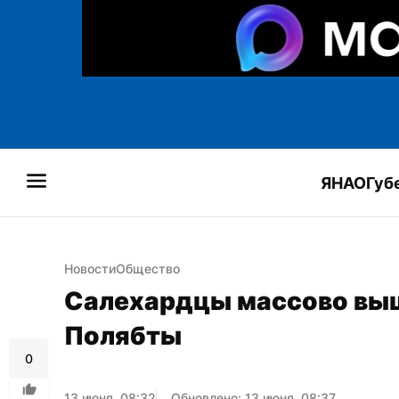
ЯНАО
Губ
Новости
Общество
Салехардцы массово вышл
Полябты
0
13 июня, 08:32
Обновлено: 13 июня, 08:37