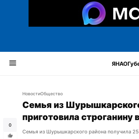
ЯНАО
Губ
Новости
Общество
Семья из Шурышкарского 
приготовила строганину 
0
Семья из Шурышкарского района получила 25