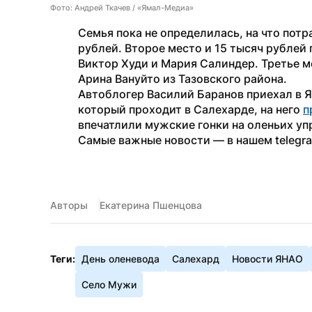
Фото: Андрей Ткачев / «Ямал-Медиа»
Семья пока не определилась, на что потр
рублей. Второе место и 15 тысяч рублей
Виктор Худи и Мария Салиндер. Третье ме
Арина Вануйто из Тазовского района.
Автоблогер Василий Баранов приехал в ЯН
который проходит в Салехарде, на него 
п
впечатлили мужские гонки на оленьих уп
Самые важные новости — в нашем telegr
Авторы
Екатерина Пшенцова
Теги:
День оленевода
Салехард
Новости ЯНАО
Село Мужи