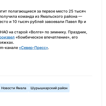
атит полагающиеся за первое место 25 тысяч 
 получила команда из Ямальского района — 
сто и 10 тысяч рублей завоевали Павел Яр и 
АО на старой «Волге» по зимнику. Праздник, 
роизвел
 «бомбическое впечатление», его 
ряжках.
am-канале 
«Север-Пресс»
.
Новости Ямала
Шурышкарский район