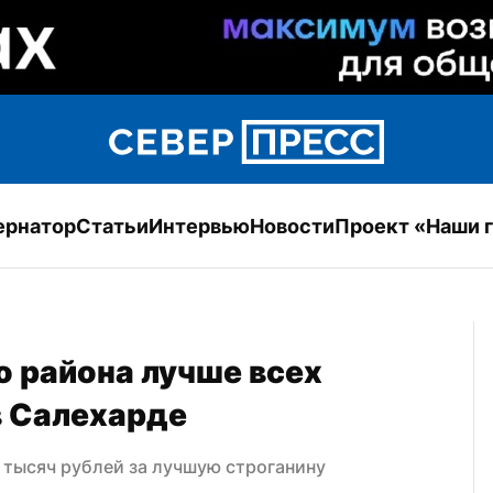
ернатор
Статьи
Интервью
Новости
Проект «Наши 
района лучше всех 
в Салехарде
 тысяч рублей за лучшую строганину