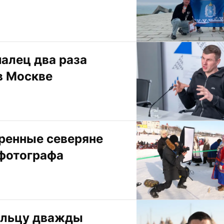
алец два раза 
в Москве
ренные северяне 
 фотографа
льцу дважды 