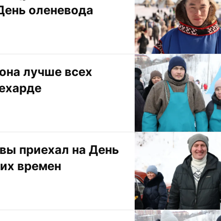
 День оленевода
на лучше всех 
лехарде
ы приехал на День 
ких времен