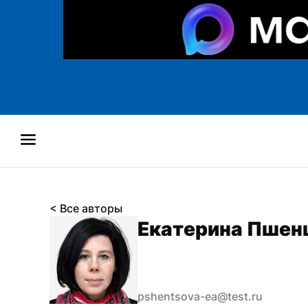
< Все авторы
Екатерина Пшен
pshentsova-ea@test.ru