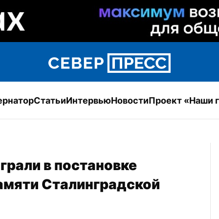
ернатор
Статьи
Интервью
Новости
Проект «Наши 
рали в постановке 
амяти Сталинградской 