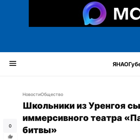
ЯНАО
Губ
Новости
Общество
Школьники из Уренгоя сыг
иммерсивного театра «П
0
битвы»