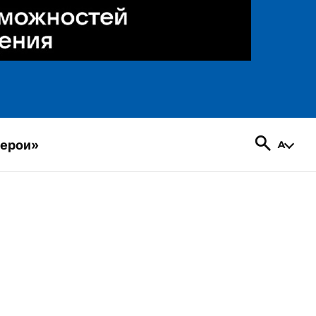
герои»