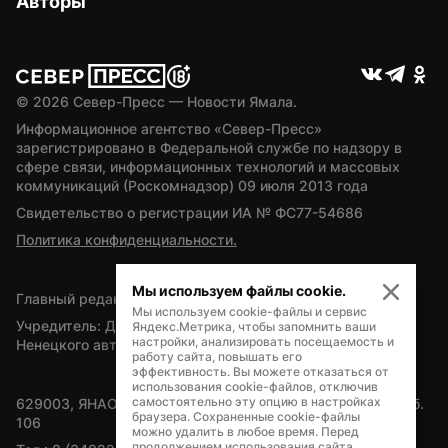
Авторы
© 
2026
 Север-Пресс — Новости Ямала.
Информационное агентство «Север-Пресс» 
зарегистрировано в Федеральной службе по надзору в 
сфере связи, информационных технологий и массовых 
коммуникаций (Роскомнадзор) 09 июля 2013 года
Свидетельство о регистрации ИА № ФС77-54686
Политика конфиденциальности.
Мы используем файлы cookie.
Главный редактор — А.Л. Поздеев
Мы используем cookie-файлы и сервис
Учредитель: Департамент внутренней политики Ямало-
Яндекс.Метрика, чтобы запомнить ваши
настройки, анализировать посещаемость и
Ненецкого автономного округа
работу сайта, повышать его
эффективность. Вы можете отказаться от
использования cookie-файлов, отключив
самостоятельно эту опцию в настройках
629003, ЯНАО, Салехард, мкр. Богдана Кнунянца, д.1, каб. 
браузера. Сохраненные cookie-файлы
106
можно удалить в любое время. Перед
продолжением использования сайта,