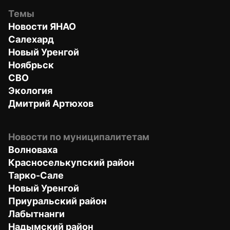
Темы
Новости ЯНАО
Салехард
Новый Уренгой
Ноябрьск
СВО
Экология
Дмитрий Артюхов
Новости по муниципалитетам
Волноваха
Красноселькупский район
Тарко-Сале
Новый Уренгой
Приуральский район
Лабытнанги
Надымский район