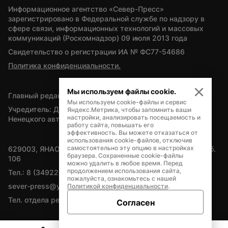
Информационное агентство «Север-Пресс» 
зарегистрировано в Федеральной службе по надзору в 
сфере связи, информационных технологий и массовых 
коммуникаций (Роскомнадзор) 09 июля 2013 года
Свидетельство о регистрации ИА № ФС77-54686
Политика конфиденциальности.
Мы используем файлы cookie.
Главный редактор — А.Л. Поздеев
Мы используем cookie-файлы и сервис
Учредитель: Департамент внутренней политики Ямало-
Яндекс.Метрика, чтобы запомнить ваши
настройки, анализировать посещаемость и
Ненецкого автономного округа
работу сайта, повышать его
эффективность. Вы можете отказаться от
использования cookie-файлов, отключив
самостоятельно эту опцию в настройках
629003, ЯНАО, Салехард, мкр. Богдана Кнунянца, д.1, каб. 
браузера. Сохраненные cookie-файлы
106
можно удалить в любое время. Перед
продолжением использования сайта,
Тел.: 8 (34922) 71262
пожалуйста, ознакомьтесь с нашей
sever-press@yamal-media.ru
Политикой конфиденциальности
.
Тел. отдела рекламы: 8 (34922) 42728
Согласен