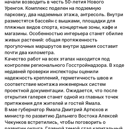
начали возводить в честь 50-летия Нового 
Уренгоя. Комплекс поделен на подземную 
парковку, два надземных этажа, антресоль. Внутри 
разместятся бассейн с вышками, площадки для 
пляжных видов спорта, концертные зоны, кафе и 
магазины. Особенностью интерьера станет обилие 
живых растений: общая протяженность 
прогулочных маршрутов внутри здания составит 
почти два километра.
Качество работ на всех этапах находится под 
контролем регионального Госстройнадзора. В ходе 
недавней проверки инспекторы оценили 
надежность креплений, герметичность швов и 
соответствие монтажа инженерных систем 
проектной документации. Ожидается, что после 
открытия галерея станет одной из главных точек 
притяжения для жителей и гостей Ямала.
В мае губернатор Ямала Дмитрий Артюхов и 
министр по развитию Дальнего Востока Алексей 
Чекунков встретились, чтобы поговорить о 
развитии округа. Главной темой стал капитальный 