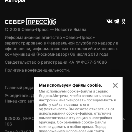
© 
2026
 Север-Пресс — Новости Ямала.
Информационное агентство «Север-Пресс» 
зарегистрировано в Федеральной службе по надзору в 
сфере связи, информационных технологий и массовых 
коммуникаций (Роскомнадзор) 09 июля 2013 года
Свидетельство о регистрации ИА № ФС77-54686
Политика конфиденциальности.
Мы используем файлы cookie.
Главный редактор — А.Л. Поздеев
Мы используем cookie-файлы и сервис
Учредитель: Департамент внутренней политики Ямало-
Яндекс.Метрика, чтобы запомнить ваши
настройки, анализировать посещаемость и
Ненецкого автономного округа
работу сайта, повышать его
эффективность. Вы можете отказаться от
использования cookie-файлов, отключив
самостоятельно эту опцию в настройках
629003, ЯНАО, Салехард, мкр. Богдана Кнунянца, д.1, каб. 
браузера. Сохраненные cookie-файлы
106
можно удалить в любое время. Перед
продолжением использования сайта,
Тел.: 8 (34922) 71262