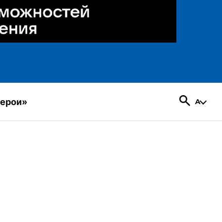
герои»