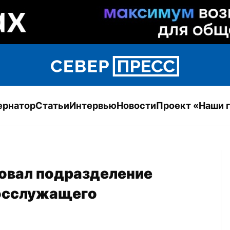
ернатор
Статьи
Интервью
Новости
Проект «Наши 
овал подразделение 
госслужащего