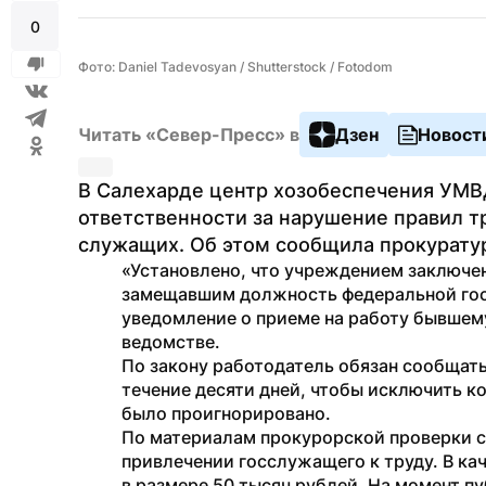
0
Фото: Daniel Tadevosyan / Shutterstock / Fotodom
Читать «Север-Пресс» в
Дзен
Новост
В Салехарде центр хозобеспечения УМВ
ответственности за нарушение правил т
служащих. Об этом сообщила прокурату
«Установлено, что учреждением заключен
замещавшим должность федеральной гос
уведомление о приеме на работу бывшему
ведомстве.
По закону работодатель обязан сообщать
течение десяти дней, чтобы исключить ко
было проигнорировано.
По материалам прокурорской проверки су
привлечении госслужащего к труду. В ка
в размере 50 тысяч рублей. На момент пу