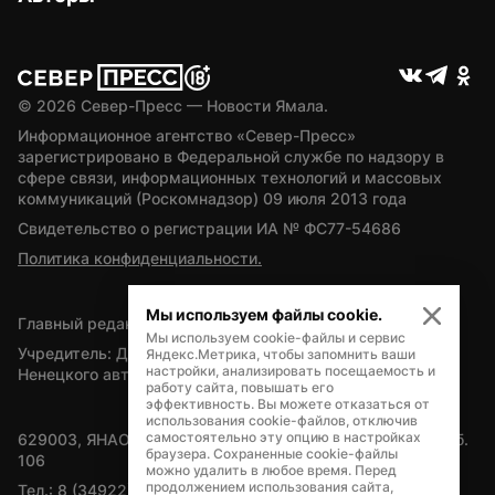
© 
2026
 Север-Пресс — Новости Ямала.
Информационное агентство «Север-Пресс» 
зарегистрировано в Федеральной службе по надзору в 
сфере связи, информационных технологий и массовых 
коммуникаций (Роскомнадзор) 09 июля 2013 года
Свидетельство о регистрации ИА № ФС77-54686
Политика конфиденциальности.
Мы используем файлы cookie.
Главный редактор — А.Л. Поздеев
Мы используем cookie-файлы и сервис
Учредитель: Департамент внутренней политики Ямало-
Яндекс.Метрика, чтобы запомнить ваши
настройки, анализировать посещаемость и
Ненецкого автономного округа
работу сайта, повышать его
эффективность. Вы можете отказаться от
использования cookie-файлов, отключив
самостоятельно эту опцию в настройках
629003, ЯНАО, Салехард, мкр. Богдана Кнунянца, д.1, каб. 
браузера. Сохраненные cookie-файлы
106
можно удалить в любое время. Перед
продолжением использования сайта,
Тел.: 8 (34922) 71262