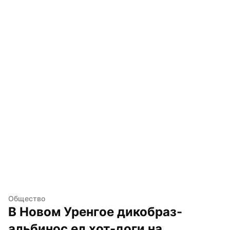
Общество
В Новом Уренгое дикобраз-
альбинос ел хот-доги на 