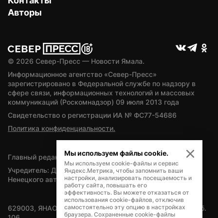
Контакты
Авторы
© 
2026
 Север-Пресс — Новости Ямала.
Информационное агентство «Север-Пресс» 
зарегистрировано в Федеральной службе по надзору в 
сфере связи, информационных технологий и массовых 
коммуникаций (Роскомнадзор) 09 июля 2013 года
Свидетельство о регистрации ИА № ФС77-54686
Политика конфиденциальности.
Мы используем файлы cookie.
Главный редактор — А.Л. Поздеев
Мы используем cookie-файлы и сервис
Учредитель: Департамент внутренней политики Ямало-
Яндекс.Метрика, чтобы запомнить ваши
настройки, анализировать посещаемость и
Ненецкого автономного округа
работу сайта, повышать его
эффективность. Вы можете отказаться от
использования cookie-файлов, отключив
самостоятельно эту опцию в настройках
629003, ЯНАО, Салехард, мкр. Богдана Кнунянца, д.1, каб. 
браузера. Сохраненные cookie-файлы
106