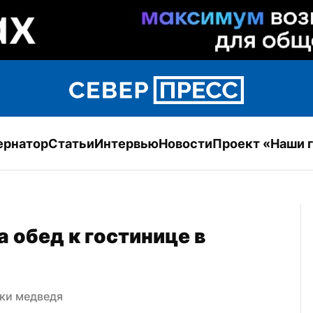
ернатор
Статьи
Интервью
Новости
Проект «Наши 
обед к гостинице в 
ки медведя