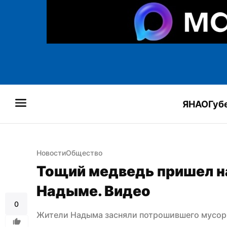
ЯНАО
Губ
Новости
Общество
Тощий медведь пришел на 
Надыме. Видео
0
Жители Надыма засняли потрошившего мусор