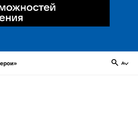
герои»