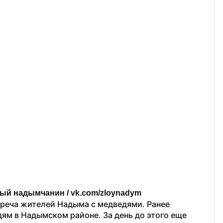
рый надымчанин / vk.com/zloynadym
реча жителей Надыма с медведями. Ранее 
дям в Надымском районе. За день до этого еще 