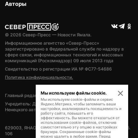
Авторы
© 
2026
 Север-Пресс — Новости Ямала.
Информационное агентство «Север-Пресс» 
зарегистрировано в Федеральной службе по надзору в 
сфере связи, информационных технологий и массовых 
коммуникаций (Роскомнадзор) 09 июля 2013 года
Свидетельство о регистрации ИА № ФС77-54686
Политика конфиденциальности.
Мы используем файлы cookie.
Главный редактор — А.Л. Поздеев
Мы используем cookie-файлы и сервис
Учредитель: Департамент внутренней политики Ямало-
Яндекс.Метрика, чтобы запомнить ваши
настройки, анализировать посещаемость и
Ненецкого автономного округа
работу сайта, повышать его
эффективность. Вы можете отказаться от
использования cookie-файлов, отключив
самостоятельно эту опцию в настройках
629003, ЯНАО, Салехард, мкр. Богдана Кнунянца, д.1, каб. 
браузера. Сохраненные cookie-файлы
106
можно удалить в любое время. Перед