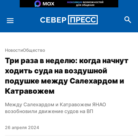
Новости
Общество
Три раза в неделю: когда начнут 
ходить суда на воздушной 
подушке между Салехардом и 
Катравожем
Между Салехардом и Катравожем ЯНАО 
возобновили движение судов на ВП
26 апреля 2024