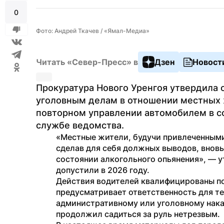
0
Фото: Андрей Ткачев / «Ямал-Медиа»
Читать «Север-Пресс» в
Дзен
Новост
Прокуратура Нового Уренгоя утвердила 
уголовным делам в отношении местных ж
повторном управлении автомобилем в со
службе ведомства.
«Местные жители, будучи привлеченными 
сделав для себя должных выводов, вновь
состоянии алкогольного опьянения», — ут
допустили в 2026 году.
Действия водителей квалифицированы по ч
предусматривает ответственность для тех
административному или уголовному наказ
продолжил садиться за руль нетрезвым.