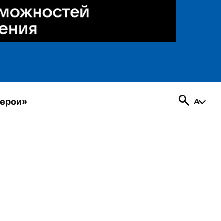
герои»