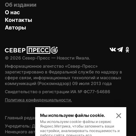
Об издании
О нас
Контакты
Авторы
© 
2026
 Север-Пресс — Новости Ямала.
Информационное агентство «Север-Пресс» 
зарегистрировано в Федеральной службе по надзору в 
сфере связи, информационных технологий и массовых 
коммуникаций (Роскомнадзор) 09 июля 2013 года
Свидетельство о регистрации ИА № ФС77-54686
Политика конфиденциальности.
Мы используем файлы cookie.
Главный редактор — А.Л. Поздеев
Мы используем cookie-файлы и сервис
Учредитель: Департамент внутренней политики Ямало-
Яндекс.Метрика, чтобы запомнить ваши
настройки, анализировать посещаемость и
Ненецкого автономного округа
работу сайта, повышать его