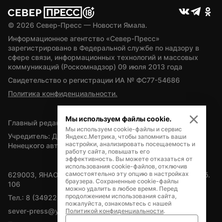
© 
2026
 Север-Пресс — Новости Ямала.
Информационное агентство «Север-Пресс» 
зарегистрировано в Федеральной службе по надзору в 
сфере связи, информационных технологий и массовых 
коммуникаций (Роскомнадзор) 09 июля 2013 года
Свидетельство о регистрации ИА № ФС77-54686
Политика конфиденциальности.
Мы используем файлы cookie.
Главный редактор — А.Л. Поздеев
Мы используем cookie-файлы и сервис
Учредитель: Департамент внутренней политики Ямало-
Яндекс.Метрика, чтобы запомнить ваши
настройки, анализировать посещаемость и
Ненецкого автономного округа
работу сайта, повышать его
эффективность. Вы можете отказаться от
использования cookie-файлов, отключив
самостоятельно эту опцию в настройках
629003, ЯНАО, Салехард, мкр. Богдана Кнунянца, д.1, каб. 
браузера. Сохраненные cookie-файлы
106
можно удалить в любое время. Перед
продолжением использования сайта,
Тел.: 8 (34922) 71262
пожалуйста, ознакомьтесь с нашей
sever-press@yamal-media.ru
Политикой конфиденциальности
.