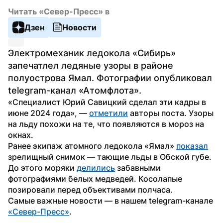
Читать «Север-Пресс» в
Дзен
Новости
Электромеханик ледокола «Сибирь» 
запечатлел ледяные узоры в районе 
полуострова Ямал. Фотографии опубликовал 
telegram-канал «Атомфлота».
«Специалист Юрий Савицкий сделал эти кадры в 
июне 2024 года», — 
отметили
 авторы поста. Узоры 
на льду похожи на те, что появляются в мороз на 
окнах.
Ранее экипаж атомного ледокола «Ямал» 
показал
зрелищный снимок — тающие льды в Обской губе. 
До этого моряки 
делились
 забавными 
фотографиями белых медведей. Косолапые 
позировали перед объективами полчаса.
Самые важные новости — в нашем telegram-канале 
«Север-Пресс»
.