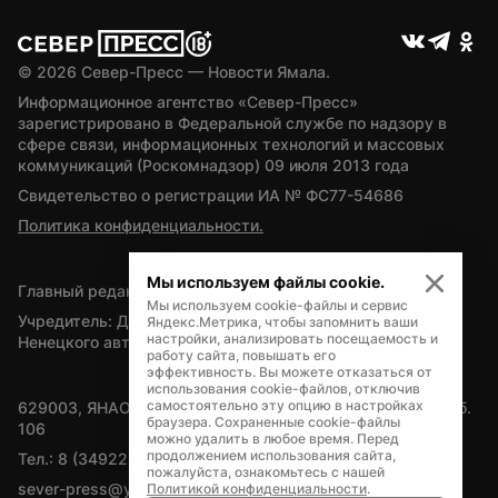
© 
2026
 Север-Пресс — Новости Ямала.
Информационное агентство «Север-Пресс» 
зарегистрировано в Федеральной службе по надзору в 
сфере связи, информационных технологий и массовых 
коммуникаций (Роскомнадзор) 09 июля 2013 года
Свидетельство о регистрации ИА № ФС77-54686
Политика конфиденциальности.
Мы используем файлы cookie.
Главный редактор — А.Л. Поздеев
Мы используем cookie-файлы и сервис
Учредитель: Департамент внутренней политики Ямало-
Яндекс.Метрика, чтобы запомнить ваши
настройки, анализировать посещаемость и
Ненецкого автономного округа
работу сайта, повышать его
эффективность. Вы можете отказаться от
использования cookie-файлов, отключив
самостоятельно эту опцию в настройках
629003, ЯНАО, Салехард, мкр. Богдана Кнунянца, д.1, каб. 
браузера. Сохраненные cookie-файлы
106
можно удалить в любое время. Перед
продолжением использования сайта,
Тел.: 8 (34922) 71262
пожалуйста, ознакомьтесь с нашей
sever-press@yamal-media.ru
Политикой конфиденциальности
.