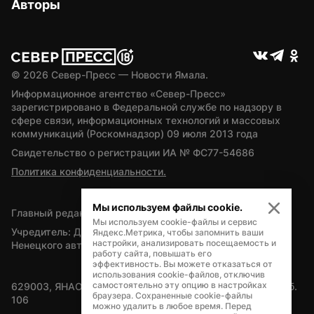
Авторы
© 
2026
 Север-Пресс — Новости Ямала.
Информационное агентство «Север-Пресс» 
зарегистрировано в Федеральной службе по надзору в 
сфере связи, информационных технологий и массовых 
коммуникаций (Роскомнадзор) 09 июля 2013 года
Свидетельство о регистрации ИА № ФС77-54686
Политика конфиденциальности.
Мы используем файлы cookie.
Главный редактор — А.Л. Поздеев
Мы используем cookie-файлы и сервис
Учредитель: Департамент внутренней политики Ямало-
Яндекс.Метрика, чтобы запомнить ваши
настройки, анализировать посещаемость и
Ненецкого автономного округа
работу сайта, повышать его
эффективность. Вы можете отказаться от
использования cookie-файлов, отключив
самостоятельно эту опцию в настройках
629003, ЯНАО, Салехард, мкр. Богдана Кнунянца, д.1, каб. 
браузера. Сохраненные cookie-файлы
106
можно удалить в любое время. Перед