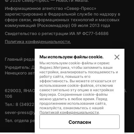
© 
2026
 Север-Пресс — Новости Ямала.
Информационное агентство «Север-Пресс» 
зарегистрировано в Федеральной службе по надзору в 
сфере связи, информационных технологий и массовых 
коммуникаций (Роскомнадзор) 09 июля 2013 года
Свидетельство о регистрации ИА № ФС77-54686
Политика конфиденциальности.
Мы используем файлы cookie.
Главный редактор — А.Л. Поздеев
Мы используем cookie-файлы и сервис
Учредитель: Департамент внутренней политики Ямало-
Яндекс.Метрика, чтобы запомнить ваши
настройки, анализировать посещаемость и
Ненецкого автономного округа
работу сайта, повышать его
эффективность. Вы можете отказаться от
использования cookie-файлов, отключив
самостоятельно эту опцию в настройках
629003, ЯНАО, Салехард, мкр. Богдана Кнунянца, д.1, каб. 
браузера. Сохраненные cookie-файлы
106
можно удалить в любое время. Перед
продолжением использования сайта,
Тел.: 8 (34922) 71262
пожалуйста, ознакомьтесь с нашей
sever-press@yamal-media.ru
Политикой конфиденциальности
.
Тел. отдела рекламы: 8 (34922) 42728
Согласен