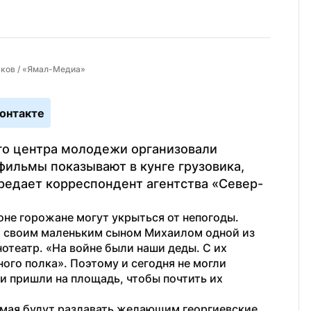
аков / «Ямал-Медиа»
онтакте
о центра молодежи организовали 
ильмы показывают в кунге грузовика, 
редает корреспондент агентства «Север-
оне горожане могут укрыться от непогоды.
 своим маленьким сыном Михаилом одной из 
театр. «На войне были наши деды. С их 
го полка». Поэтому и сегодня не могли 
 и пришли на площадь, чтобы почтить их 
мая будут раздавать желающим георгиевские 