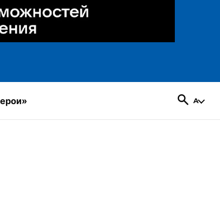
герои»