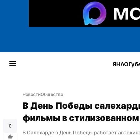
ЯНАО
Губ
Новости
Общество
В День Победы салехард
фильмы в стилизованном
0
В Салехарде в День Победы работает автокин