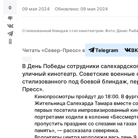
0
09 мая 2024
Обновлено: 09 мая 2024
Стилизованный блиндаж стал кинотеатром. Фото: Денис Рыб
Читать «Север-Пресс» в
Telegram
ВК
В День Победы сотрудники салехардског
уличный кинотеатр. Советские военные ф
стилизованного под боевой блиндаж, пе
Пресс».
Кинопросмотры пройдут до 18:00. В фург
Жительница Салехарда Тамара вместе со
первых посетила импровизированный кино
портретами ходили в колонне «Бессмертно
пропустить праздник со слезами на газах
память», — рассказала северянка.
Волонтеры центра молодежи весь день 9 