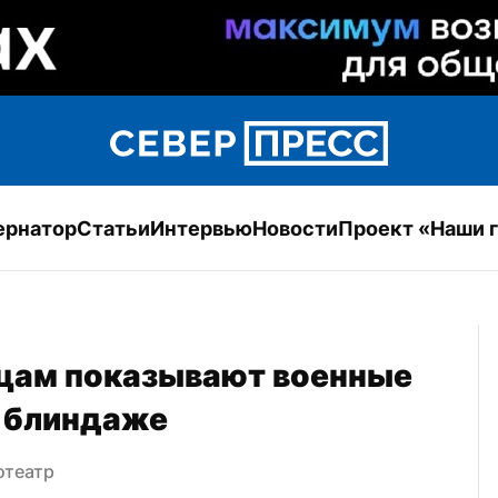
ернатор
Статьи
Интервью
Новости
Проект «Наши 
цам показывают военные 
 блиндаже
отеатр