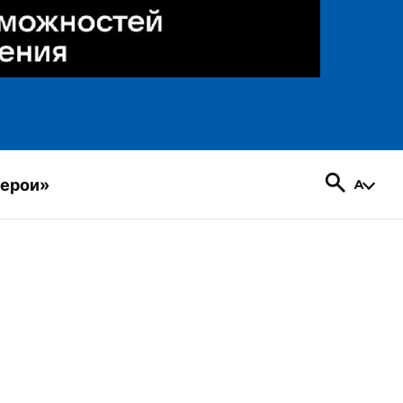
герои»