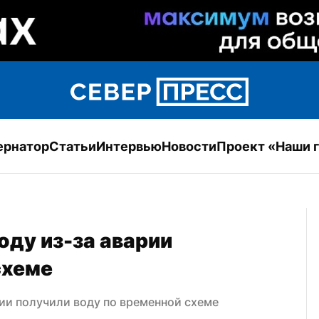
ернатор
Статьи
Интервью
Новости
Проект «Наши 
ду из-за аварии 
схеме
ии получили воду по временной схеме