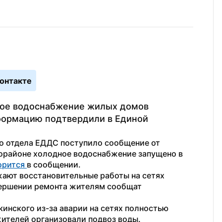
онтакте
ное водоснабжение жилых домов 
формацию подтвердили в Единой 
го отдела ЕДДС поступило сообщение от 
орайоне холодное водоснабжение запущено в 
орится 
в сообщении.
ают восстановительные работы на сетях 
ершении ремонта жителям сообщат 
В  ночь на 8 июня в 13-м микрорайоне Губкинского из-за аварии на сетях полностью 
жителей организовали подвоз воды. 