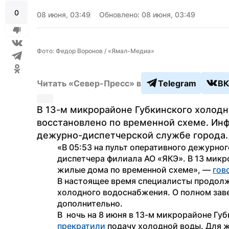
0
08 июня, 03:49
Обновлено: 08 июня, 03:49
Фото: Федор Воронов / «Ямал-Медиа»
Читать «Север-Пресс» в
Telegram
ВК
В 13-м микрорайоне Губкинского холод
восстановлено по временной схеме. Ин
дежурно-диспетчерской службе города.
«В 05:53 на пульт оперативного дежурно
диспетчера филиала АО «ЯКЭ». В 13 микр
жилые дома по временной схеме», — 
гов
В настоящее время специалисты продолж
холодного водоснабжения. О полном зав
дополнительно.
прекратили
 подачу холодной воды. Для 