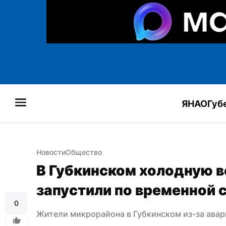
ЯНАО
Губ
Новости
Общество
В Губкинском холодную во
запустили по временной 
0
Жители микрорайона в Губкинском из-за авар