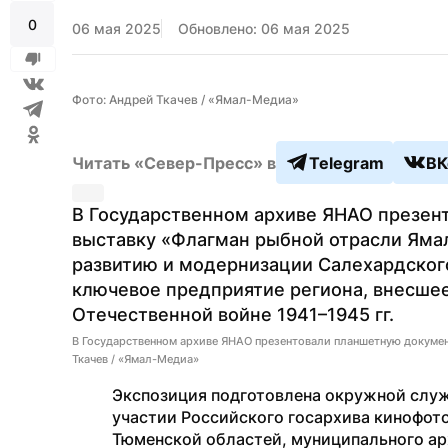
0
06 мая 2025
Обновлено: 06 мая 2025
Фото: Андрей Ткачев / «Ямал-Медиа»
Читать «Север-Пресс» в
Telegram
ВК
В Государственном архиве ЯНАО презен
выставку «Флагман рыбной отрасли Ямал
развитию и модернизации Салехардского
ключевое предприятие региона, внесшее
Отечественной войне 1941–1945 гг.
В Государственном архиве ЯНАО презентовали планшетную докуме
Ткачев / «Ямал-Медиа»
Экспозиция подготовлена окружной служ
участии Российского госархива кинофот
Тюменской областей, муниципального ар