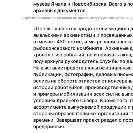
музеев Ямала и Новосибирска. Всего в по
архивных документов.
В проекте использовано около 90 архивных документов. Фото: Анд
«Проект является продолжением цикла д
ямальскими архивистами и посвященных 
отмечает 430-летие, и мы решили расска
рыбоконсервного комбината. Архивные д
хронологию событий, но и показать вкла
подчеркнула руководитель службы по де
На выставке представлены официальные 
публикации, фотографии, деловые письма
велись на обороте этикеток от консервны
истории работников, производственные 
и примеры мобилизации всех сил на выпо
условиях Крайнего Севера. Кроме того, 
ассортименте выпускаемой продукции и 
стороны образовательных организаций го
времени. Завершает проект раздел о пос
предприятия.