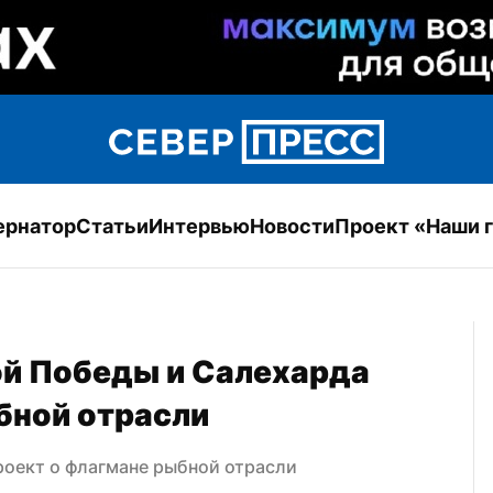
ернатор
Статьи
Интервью
Новости
Проект «Наши 
й Победы и Салехарда 
бной отрасли
оект о флагмане рыбной отрасли