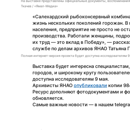
На выставке представлены официальные документы, воспоминания,
Ткачев / «Ямал-Медиа»
«Салехардский рыбоконсервный комбинат 
жизнь нескольких поколений горожан. В 
населения, предприятие не просто не ос
производства. Работали женщины, подрос
их труд — это вклад в Победу», — расска
службе по делам архивов ЯНАО Татьяна 
Полная интернет-версия проекта будет доступна исследователям 9
Выставка будет интересна специалистам
городов, и широкому кругу пользователей
доступна исследователям 9 мая.
Архивисты ЯНАО 
опубликовали
 копии 98
Ресурс дополняют фотодокументами и фон
обновляется.
Самые важные новости — в нашем telegra