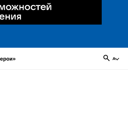
герои»