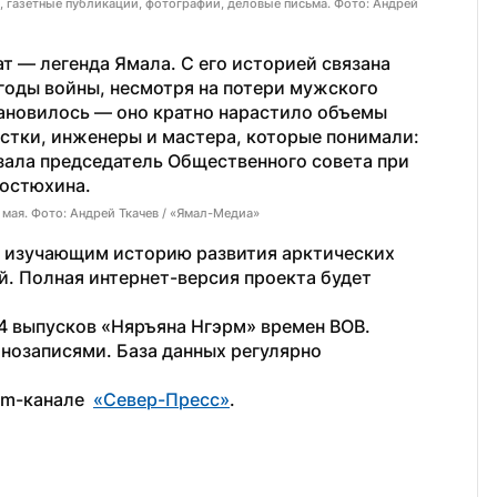
 газетные публикации, фотографии, деловые письма. Фото: Андрей
— легенда Ямала. С его историей связана 
годы войны, несмотря на потери мужского 
тановилось — оно кратно нарастило объемы 
тки, инженеры и мастера, которые понимали: 
зала председатель Общественного совета при 
Гостюхина.
 мая. Фото: Андрей Ткачев / «Ямал-Медиа»
, изучающим историю развития арктических 
. Полная интернет-версия проекта будет 
4 выпусков «Няръяна Нгэрм» времен ВОВ. 
озаписями. База данных регулярно 
m-канале  
«Север-Пресс»
.