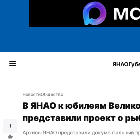
ЯНАО
Губ
Новости
Общество
В ЯНАО к юбилеям Велико
представили проект о ры
1
Архивы ЯНАО представили документальный пр