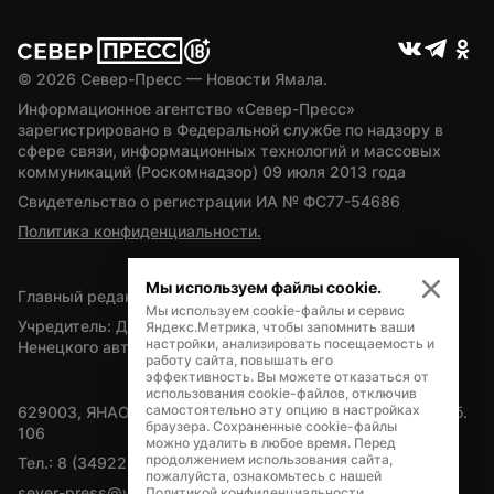
© 
2026
 Север-Пресс — Новости Ямала.
Информационное агентство «Север-Пресс» 
зарегистрировано в Федеральной службе по надзору в 
сфере связи, информационных технологий и массовых 
коммуникаций (Роскомнадзор) 09 июля 2013 года
Свидетельство о регистрации ИА № ФС77-54686
Политика конфиденциальности.
Мы используем файлы cookie.
Главный редактор — А.Л. Поздеев
Мы используем cookie-файлы и сервис
Учредитель: Департамент внутренней политики Ямало-
Яндекс.Метрика, чтобы запомнить ваши
настройки, анализировать посещаемость и
Ненецкого автономного округа
работу сайта, повышать его
эффективность. Вы можете отказаться от
использования cookie-файлов, отключив
самостоятельно эту опцию в настройках
629003, ЯНАО, Салехард, мкр. Богдана Кнунянца, д.1, каб. 
браузера. Сохраненные cookie-файлы
106
можно удалить в любое время. Перед
продолжением использования сайта,
Тел.: 8 (34922) 71262
пожалуйста, ознакомьтесь с нашей
sever-press@yamal-media.ru
Политикой конфиденциальности
.