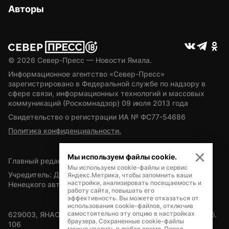
Авторы
© 
2026
 Север-Пресс — Новости Ямала.
Информационное агентство «Север-Пресс» 
зарегистрировано в Федеральной службе по надзору в 
сфере связи, информационных технологий и массовых 
коммуникаций (Роскомнадзор) 09 июля 2013 года
Свидетельство о регистрации ИА № ФС77-54686
Политика конфиденциальности.
Мы используем файлы cookie.
Главный редактор — А.Л. Поздеев
Мы используем cookie-файлы и сервис
Учредитель: Департамент внутренней политики Ямало-
Яндекс.Метрика, чтобы запомнить ваши
настройки, анализировать посещаемость и
Ненецкого автономного округа
работу сайта, повышать его
эффективность. Вы можете отказаться от
использования cookie-файлов, отключив
самостоятельно эту опцию в настройках
629003, ЯНАО, Салехард, мкр. Богдана Кнунянца, д.1, каб. 
браузера. Сохраненные cookie-файлы
106
можно удалить в любое время. Перед