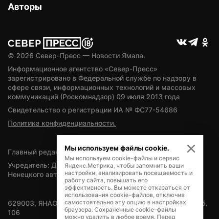
Авторы
© 
2026
 Север-Пресс — Новости Ямала.
Информационное агентство «Север-Пресс» 
зарегистрировано в Федеральной службе по надзору в 
сфере связи, информационных технологий и массовых 
коммуникаций (Роскомнадзор) 09 июля 2013 года
Свидетельство о регистрации ИА № ФС77-54686
Политика конфиденциальности.
Мы используем файлы cookie.
Главный редактор — А.Л. Поздеев
Мы используем cookie-файлы и сервис
Учредитель: Департамент внутренней политики Ямало-
Яндекс.Метрика, чтобы запомнить ваши
настройки, анализировать посещаемость и
Ненецкого автономного округа
работу сайта, повышать его
эффективность. Вы можете отказаться от
использования cookie-файлов, отключив
самостоятельно эту опцию в настройках
629003, ЯНАО, Салехард, мкр. Богдана Кнунянца, д.1, каб. 
браузера. Сохраненные cookie-файлы
106
можно удалить в любое время. Перед