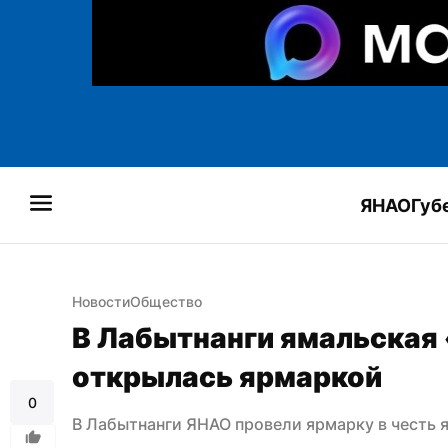
ЯНАО
Губ
Новости
Общество
В Лабытнанги ямальская
открылась ярмаркой
0
В Лабытнанги ЯНАО провели ярмарку в честь