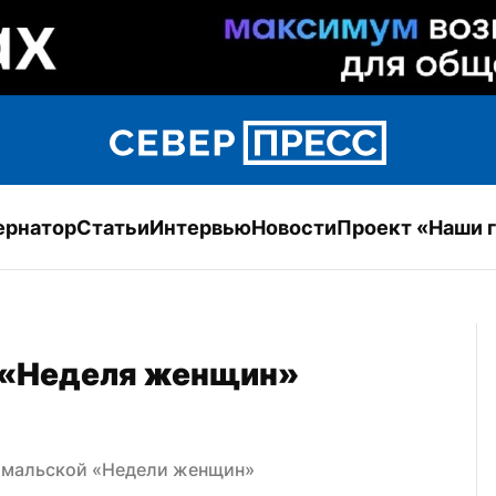
ернатор
Статьи
Интервью
Новости
Проект «Наши 
 «Неделя женщин» 
 ямальской «Недели женщин»