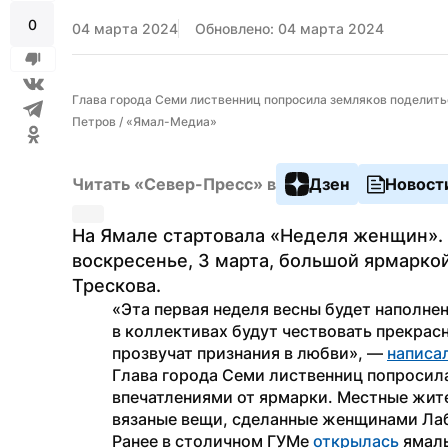
0
04 марта 2024
Обновлено: 04 марта 2024
Глава города Семи лиственниц попросила земляков поделитьс
Петров / «Ямал-Медиа»
Читать «Север-Пресс» в
Дзен
Новост
На Ямале стартовала «Неделя женщин». В
воскресенье, 3 марта, большой ярмаркой
Трескова. 
«Эта первая неделя весны будет наполне
в коллективах будут чествовать прекрасн
прозвучат признания в любви», — 
написа
Глава города Семи лиственниц попросила
впечатлениями от ярмарки. Местные жите
вязаные вещи, сделанные женщинами Ла
Ранее в столичном ГУМе 
открылась
 ямал