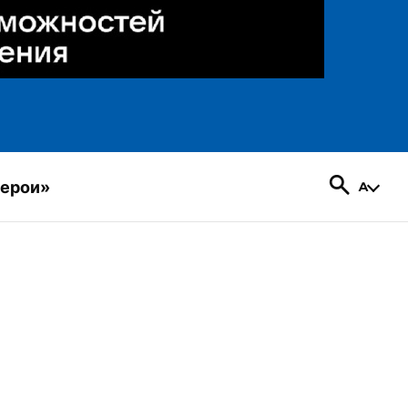
герои»