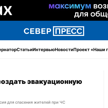
ернатор
Статьи
Интервью
Новости
Проект «Наши 
оздать эвакуационную 
сия для спасения жителей при ЧС