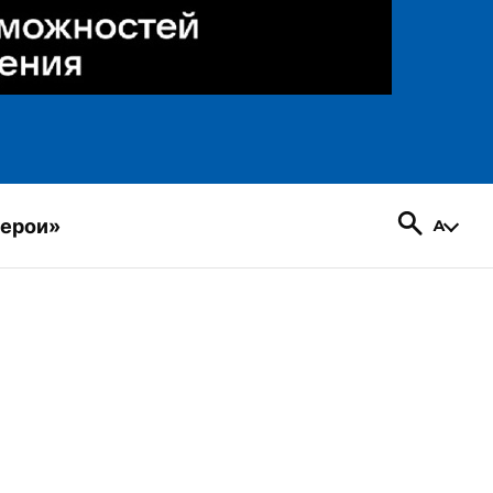
герои»