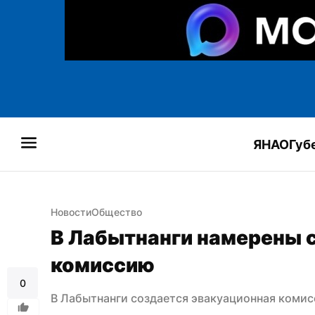
ЯНАО
Губ
Новости
Общество
В Лабытнанги намерены с
комиссию
0
В Лабытнанги создается эвакуационная комис