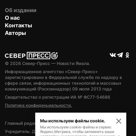
Об издании
О нас
Контакты
Авторы
© 
2026
 Север-Пресс — Новости Ямала.
Информационное агентство «Север-Пресс» 
зарегистрировано в Федеральной службе по надзору в 
сфере связи, информационных технологий и массовых 
коммуникаций (Роскомнадзор) 09 июля 2013 года
Свидетельство о регистрации ИА № ФС77-54686
Политика конфиденциальности.
Мы используем файлы cookie.
Главный редактор — А.Л. Поздеев
Мы используем cookie-файлы и сервис
Учредитель: Департамент внутренней политики Ямало-
Яндекс.Метрика, чтобы запомнить ваши