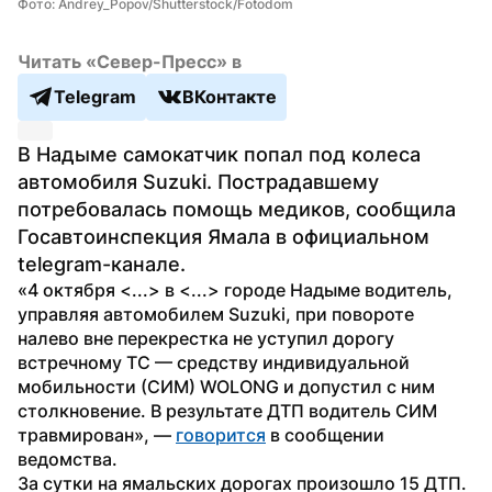
Фото: Andrey_Popov/Shutterstock/Fotodom
Читать «Север-Пресс» в
Telegram
ВКонтакте
В Надыме самокатчик попал под колеса 
автомобиля Suzuki. Пострадавшему 
потребовалась помощь медиков, сообщила 
Госавтоинспекция Ямала в официальном 
telegram-канале.
«4 октября <...> в <...> городе Надыме водитель, 
управляя автомобилем Suzuki, при повороте 
налево вне перекрестка не уступил дорогу 
встречному ТС — средству индивидуальной 
мобильности (СИМ) WOLONG и допустил с ним 
столкновение. В результате ДТП водитель СИМ 
травмирован», — 
говорится
 в сообщении 
ведомства.
За сутки на ямальских дорогах произошло 15 ДТП. 