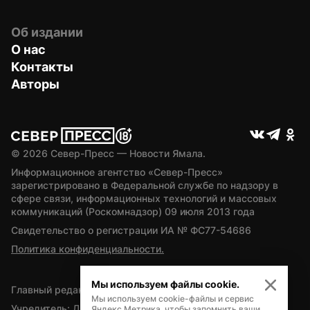
Об издании
О нас
Контакты
Авторы
© 
2026
 Север-Пресс — Новости Ямала.
Информационное агентство «Север-Пресс» 
зарегистрировано в Федеральной службе по надзору в 
сфере связи, информационных технологий и массовых 
коммуникаций (Роскомнадзор) 09 июля 2013 года
Свидетельство о регистрации ИА № ФС77-54686
Политика конфиденциальности.
Мы используем файлы cookie.
Главный редактор — А.Л. Поздеев
Мы используем cookie-файлы и сервис
Учредитель: Департамент внутренней политики Ямало-
Яндекс.Метрика, чтобы запомнить ваши