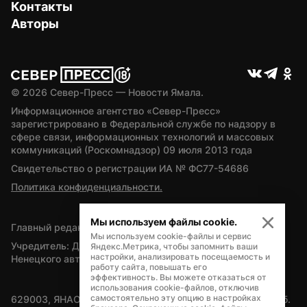
Контакты
Авторы
© 
2026
 Север-Пресс — Новости Ямала.
Информационное агентство «Север-Пресс» 
зарегистрировано в Федеральной службе по надзору в 
сфере связи, информационных технологий и массовых 
коммуникаций (Роскомнадзор) 09 июля 2013 года
Свидетельство о регистрации ИА № ФС77-54686
Политика конфиденциальности.
Мы используем файлы cookie.
Главный редактор — А.Л. Поздеев
Мы используем cookie-файлы и сервис
Учредитель: Департамент внутренней политики Ямало-
Яндекс.Метрика, чтобы запомнить ваши
настройки, анализировать посещаемость и
Ненецкого автономного округа
работу сайта, повышать его
эффективность. Вы можете отказаться от
использования cookie-файлов, отключив
самостоятельно эту опцию в настройках
629003, ЯНАО, Салехард, мкр. Богдана Кнунянца, д.1, каб. 