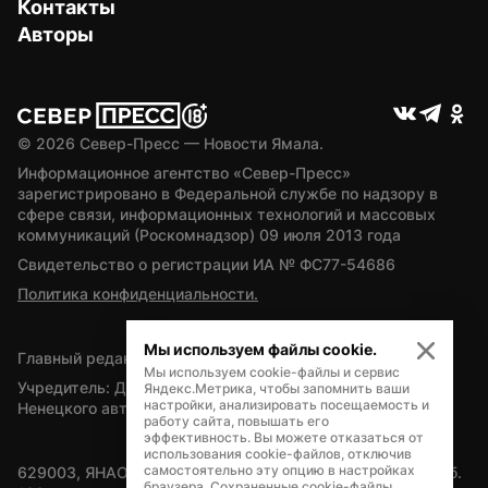
Контакты
Авторы
© 
2026
 Север-Пресс — Новости Ямала.
Информационное агентство «Север-Пресс» 
зарегистрировано в Федеральной службе по надзору в 
сфере связи, информационных технологий и массовых 
коммуникаций (Роскомнадзор) 09 июля 2013 года
Свидетельство о регистрации ИА № ФС77-54686
Политика конфиденциальности.
Мы используем файлы cookie.
Главный редактор — А.Л. Поздеев
Мы используем cookie-файлы и сервис
Учредитель: Департамент внутренней политики Ямало-
Яндекс.Метрика, чтобы запомнить ваши
настройки, анализировать посещаемость и
Ненецкого автономного округа
работу сайта, повышать его
эффективность. Вы можете отказаться от
использования cookie-файлов, отключив
самостоятельно эту опцию в настройках
629003, ЯНАО, Салехард, мкр. Богдана Кнунянца, д.1, каб. 
браузера. Сохраненные cookie-файлы