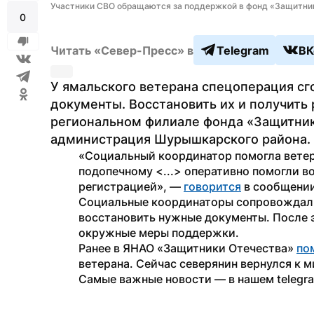
Участники СВО обращаются за поддержкой в фонд «Защитник
0
Читать «Север-Пресс» в
Telegram
ВК
У ямальского ветерана спецоперация сго
документы. Восстановить их и получить
региональном филиале фонда «Защитник
администрация Шурышкарского района.
«Социальный координатор помогла ветера
подопечному <...> оперативно помогли в
регистрацией», — 
говорится
 в сообщени
Социальные координаторы сопровождали 
восстановить нужные документы. После э
окружные меры поддержки.
Ранее в ЯНАО «Защитники Отечества» 
по
ветерана. Сейчас северянин вернулся к 
Самые важные новости — в нашем telegr