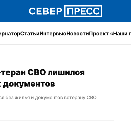
ернатор
Статьи
Интервью
Новости
Проект «Наши 
теран СВО лишился 
х документов
я без жилья и документов ветерану СВО