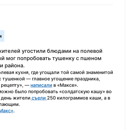
и
ителей угостили блюдами на полевой 
й мог попробовать тушенку с пшеном 
и района.
левая кухня, где угощали той самой знаменитой 
с тушенкой — главное угощение праздника, 
рецепту», — 
написали
 в «Максе».
можно было попробовать «солдатскую кашу» во 
т день жители
 съели 
250 килограммов каши, а в 
елающим.
Макс»
. 