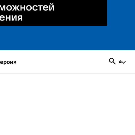
герои»