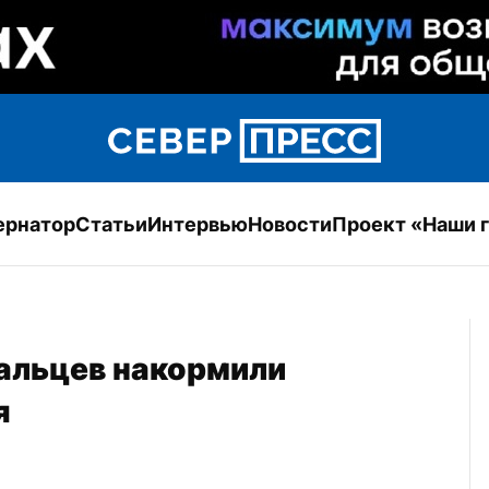
ернатор
Статьи
Интервью
Новости
Проект «Наши 
альцев накормили 
я