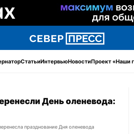
ернатор
Статьи
Интервью
Новости
Проект «Наши 
еренесли День оленевода: 
еренесла празднование Дня оленевода