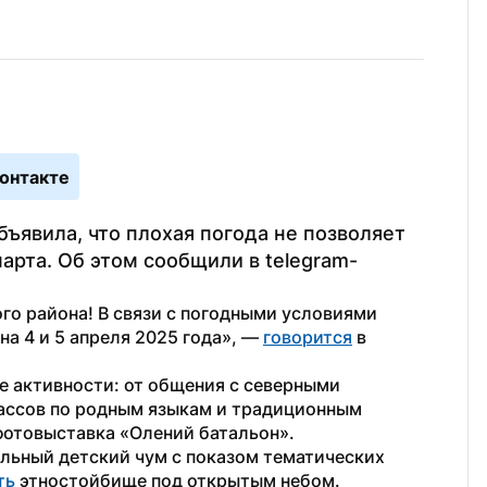
онтакте
явила, что плохая погода не позволяет 
арта. Об этом сообщили в telegram-
о района! В связи с погодными условиями 
а 4 и 5 апреля 2025 года», — 
говорится
 в 
е активности: от общения с северными 
ссов по родным языкам и традиционным 
фотовыставка «Олений батальон».
льный детский чум с показом тематических 
ть
 этностойбище под открытым небом.