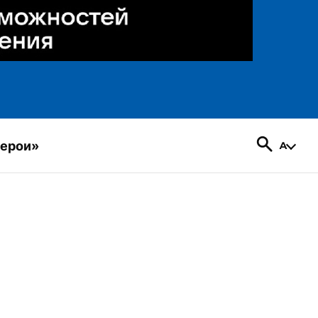
герои»