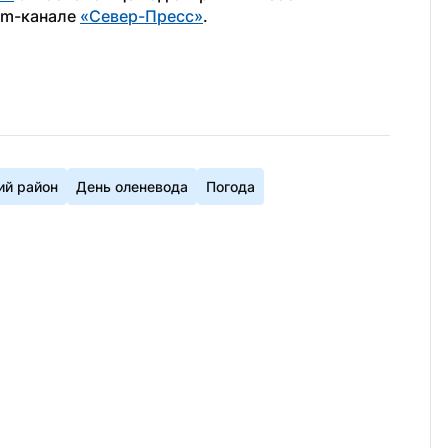
am-канале 
«Север-Пресс»
.        
ий район
День оленевода
Погода