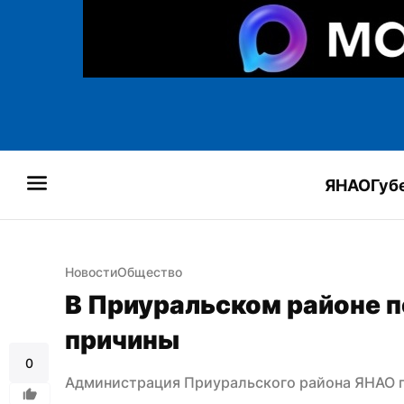
ЯНАО
Губ
Новости
Общество
В Приуральском районе п
причины
0
Администрация Приуральского района ЯНАО п