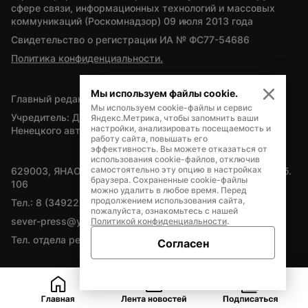
сфере связи, информационных технологий и массовых 
коммуникаций (Роскомнадзор) 09 июля 2013 года
Свидетельство о регистрации ИА № ФС77-54686
Политика конфиденциальности.
Мы используем файлы cookie.
Главный редактор — А.Л. Поздеев
Мы используем cookie-файлы и сервис
Учредитель: Департамент внутренней политики Ямало-
Яндекс.Метрика, чтобы запомнить ваши
настройки, анализировать посещаемость и
Ненецкого автономного округа
работу сайта, повышать его
эффективность. Вы можете отказаться от
использования cookie-файлов, отключив
самостоятельно эту опцию в настройках
629003, ЯНАО, Салехард, мкр. Богдана Кнунянца, д.1, каб. 
браузера. Сохраненные cookie-файлы
106
можно удалить в любое время. Перед
продолжением использования сайта,
Тел.: 8 (34922) 71262
пожалуйста, ознакомьтесь с нашей
sever-press@yamal-media.ru
Политикой конфиденциальности
.
Тел. отдела рекламы: 8 (34922) 42728
Согласен