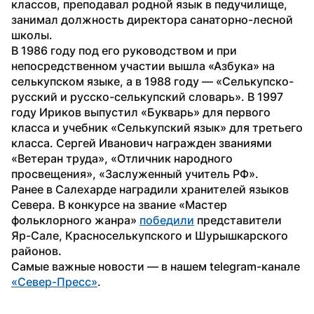
классов, преподавал родной язык в педучилище, 
занимал должность директора санаторно-лесной 
школы.
В 1986 году под его руководством и при 
непосредственном участии вышла «Азбука» на 
селькупском языке, а в 1988 году — «Селькупско-
русский и русско-селькупский словарь». В 1997 
году Ириков выпустил «Букварь» для первого 
класса и учебник «Селькупский язык» для третьего 
класса. Сергей Иванович награжден званиями 
«Ветеран труда», «Отличник народного 
просвещения», «Заслуженный учитель РФ».
Ранее в Салехарде наградили хранителей языков 
Севера. В конкурсе на звание «Мастер 
фольклорного жанра» 
победили
 представители 
Яр-Сале, Красноселькупского и Шурышкарского 
районов.
Самые важные новости — в нашем telegram-канале 
«Север-Пресс»
.