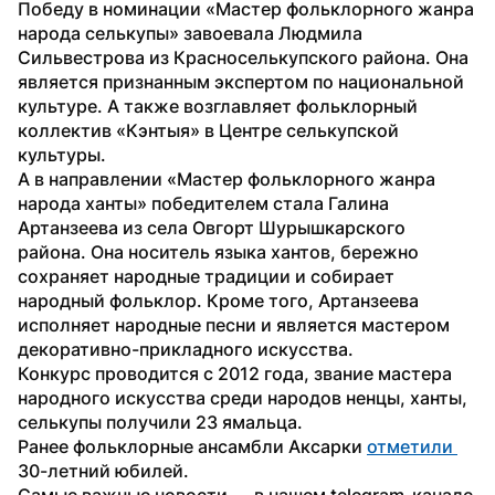
Победу в номинации «Мастер фольклорного жанра 
народа селькупы» завоевала Людмила 
Сильвестрова из Красноселькупского района. Она 
является признанным экспертом по национальной 
культуре. А также возглавляет фольклорный 
коллектив «Кэнтыя» в Центре селькупской 
культуры.
А в направлении «Мастер фольклорного жанра 
народа ханты» победителем стала Галина 
Артанзеева из села Овгорт Шурышкарского 
района. Она носитель языка хантов, бережно 
сохраняет народные традиции и собирает 
народный фольклор. Кроме того, Артанзеева 
исполняет народные песни и является мастером 
декоративно-прикладного искусства.
Конкурс проводится с 2012 года, звание мастера 
народного искусства среди народов ненцы, ханты, 
селькупы получили 23 ямальца.
Ранее фольклорные ансамбли Аксарки 
отметили 
30-летний юбилей.
Самые важные новости — в нашем telegram-канале 