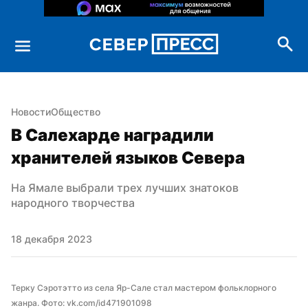
Новости
Общество
В Салехарде наградили 
хранителей языков Севера
На Ямале выбрали трех лучших знатоков 
народного творчества
18 декабря 2023
Терку Сэротэтто из села Яр-Сале стал мастером фольклорного 
жанра. Фото: vk.com/id471901098