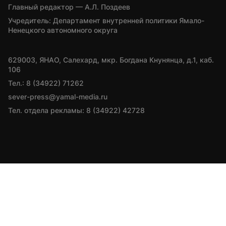
Главный редактор — А.Л. Поздеев
Учредитель: Департамент внутренней политики Ямало-
Ненецкого автономного округа
629003, ЯНАО, Салехард, мкр. Богдана Кнунянца, д.1, каб. 
106
Тел.: 8 (34922) 71262
sever-press@yamal-media.ru
Тел. отдела рекламы: 8 (34922) 42728