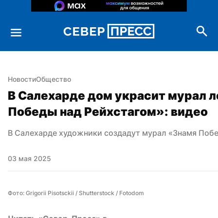
Новости
Общество
В Салехарде дом украсит мурал л
Победы над Рейхстагом»: видео
В Салехарде художники создадут мурал «Знамя Побе
03 мая 2025
Фото: Grigorii Pisotsckii / Shutterstock / Fotodom