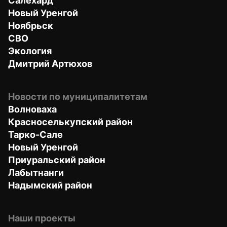
Салехард
Новый Уренгой
Ноябрьск
СВО
Экология
Дмитрий Артюхов
Новости по муниципалитетам
Волноваха
Красноселькупский район
Тарко-Сале
Новый Уренгой
Приуральский район
Лабытнанги
Надымский район
Наши проекты