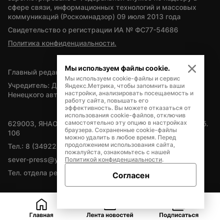
сфере связи, информационных технологий и массовых 
коммуникаций (Роскомнадзор) 09 июля 2013 года
Свидетельство о регистрации ИА № ФС77-54686
Политика конфиденциальности.
Мы используем файлы cookie.
Главный редактор — А.Л. Поздеев
Мы используем cookie-файлы и сервис
Учредитель: Департамент внутренней политики Ямало-
Яндекс.Метрика, чтобы запомнить ваши
настройки, анализировать посещаемость и
Ненецкого автономного округа
работу сайта, повышать его
эффективность. Вы можете отказаться от
использования cookie-файлов, отключив
самостоятельно эту опцию в настройках
629003, ЯНАО, Салехард, мкр. Богдана Кнунянца, д.1, каб. 
браузера. Сохраненные cookie-файлы
106
можно удалить в любое время. Перед
продолжением использования сайта,
Тел.: 8 (34922) 71262
пожалуйста, ознакомьтесь с нашей
sever-press@yamal-media.ru
Политикой конфиденциальности
.
Тел. отдела рекламы: 8 (34922) 42728
Согласен