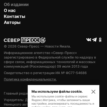
Об издании
О нас
Контакты
Авторы
© 
2026
 Север-Пресс — Новости Ямала.
Информационное агентство «Север-Пресс» 
зарегистрировано в Федеральной службе по надзору в 
сфере связи, информационных технологий и массовых 
коммуникаций (Роскомнадзор) 09 июля 2013 года
Свидетельство о регистрации ИА № ФС77-54686
Политика конфиденциальности.
Мы используем файлы cookie.
Главный редактор — А.Л. Поздеев
Мы используем cookie-файлы и сервис
Учредитель: Департамент внутренней политики Ямало-
Яндекс.Метрика, чтобы запомнить ваши
настройки, анализировать посещаемость и
Ненецкого автономного округа