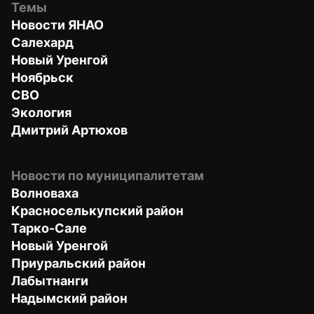
Темы
Новости ЯНАО
Салехард
Новый Уренгой
Ноябрьск
СВО
Экология
Дмитрий Артюхов
Новости по муниципалитетам
Волноваха
Красноселькупский район
Тарко-Сале
Новый Уренгой
Приуральский район
Лабытнанги
Надымский район